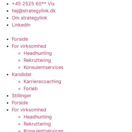
Videre
+45 2525 60** Vis
til
hej@strategylink.dk
indhold
Om strategylink
LinkedIn
Forside
For virksomhed
Headhunting
Rekruttering
Konsulentservices
Kandidat
Karrierecoaching
Forløb
Stillinger
Forside
For virksomhed
Headhunting
Rekruttering
Konsulentservices