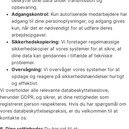
beskytte dine data under transmission og
opbevaring.
Adgangskontrol:
Kun autoriserede medarbejdere har
adgang til dine personoplysninger, og adgang gives
kun, når det er nødvendigt for at udføre deres
arbejdsopgaver.
Sikkerhedskopiering:
Vi foretager regelmæssige
sikkerhedskopier af vores systemer for at sikre, at
dine data kan gendannes i tilfælde af tekniske
problemer.
Overvågning:
Vi overvåger vores systemer for at
opdage og reagere på sikkerhedshændelser hurtigt
og effektivt.
Vi overholder alle relevante databeskyttelseslove,
herunder GDPR, og sikrer, at dine rettigheder som
registreret person respekteres. Hvis du har spørgsmål om
vores databeskyttelsespraksis, er du velkommen til at
kontakte os.
6. Dine rettigheder
Du har ret til at: