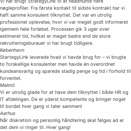
Vi har brugt StrategyLink til at headhunte flere
nøgleprofiler. Fra første kontakt til sidste kontrakt har vi
haft samme konsulent tilknyttet. Det var en utrolig
professionel oplevelse, hvor vi var meget godt informeret
igennem hele forløbet. Processen gik 3 uger over
estimeret tid, hvilket er meget bedre end de store
rekrutteringsburauer vi har brugt tidligere.
København
StartegyLink leverede hvad vi havde brug for – vi brugte
to forskellige konsulenter men havde én overordnet
kundeansvarlig og sparede stadig penge og tid i forhold til
forventet.
Malmö
Vi er utrolig glade for at have dem tilknyttet i både HR og
IT afdelingen. De er yderst kompetente og bringer noget
til bordet hver gang vi taler sammen!
Aarhus
Når diskretion og personlig håndtering skal følges ad er
det dem vi ringer til. Hver gang!