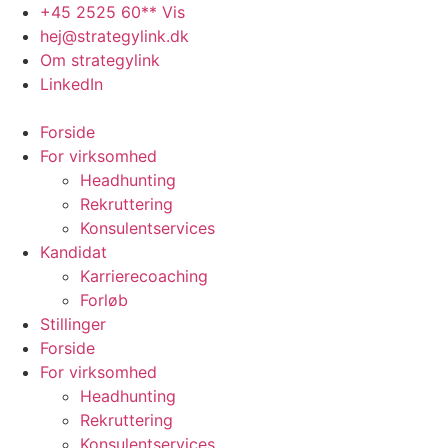
Videre
+45 2525 60** Vis
til
hej@strategylink.dk
indhold
Om strategylink
LinkedIn
Forside
For virksomhed
Headhunting
Rekruttering
Konsulentservices
Kandidat
Karrierecoaching
Forløb
Stillinger
Forside
For virksomhed
Headhunting
Rekruttering
Konsulentservices