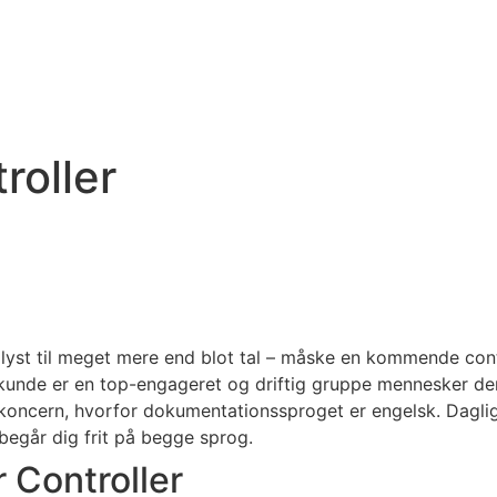
roller
lyst til meget mere end blot tal – måske en kommende contro
es kunde er en top-engageret og driftig gruppe mennesker d
l koncern, hvorfor dokumentationssproget er engelsk. Dagli
u begår dig frit på begge sprog.
r Controller