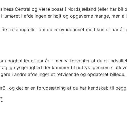
iness Central og være bosat i Nordsjælland (eller har bil o
 Humøret i afdelingen er højt og opgaverne mange, men alle 
s erfaring eller om du er nyuddannet med kun et par år på C
om bogholder et par år – men vi forventer at du er indstil
faglig nysgerrighed der kommer til udtryk igennem slutlever
tagere i andre afdelinger et retvisende og opdateret billede.
rBI, og det er en forudsætning at du har kendskab til beg
: