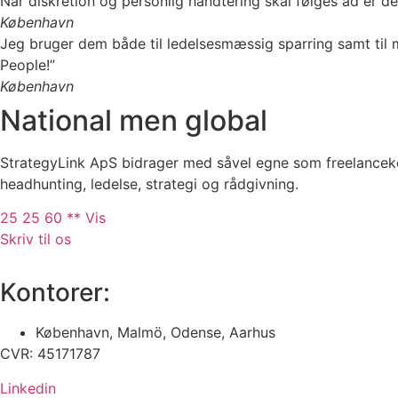
Når diskretion og personlig håndtering skal følges ad er det
København
Jeg bruger dem både til ledelsesmæssig sparring samt til m
People!”
København
National men global
StrategyLink ApS bidrager med såvel egne som freelanceko
headhunting, ledelse, strategi og rådgivning.
25 25 60 ** Vis
Skriv til os
Kontorer:
København, Malmö, Odense, Aarhus
CVR: 45171787
Linkedin