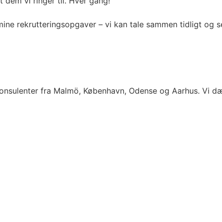
 dem vi ringer til. Hver gang!
ine rekrutteringsopgaver – vi kan tale sammen tidligt og s
nsulenter fra Malmö, København, Odense og Aarhus. Vi dæk